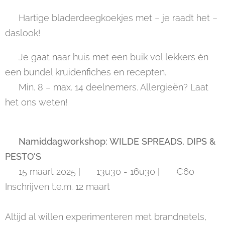
🥐 Hartige bladerdeegkoekjes met – je raadt het –
daslook!
💡 Je gaat naar huis met een buik vol lekkers én
een bundel kruidenfiches en recepten.
➡️ Min. 8 – max. 14 deelnemers. Allergieën? Laat
het ons weten!
🥣
Namiddagworkshop: WILDE SPREADS, DIPS &
PESTO'S
📅 15 maart 2025 | 🕑 13u30 - 16u30 | 💰 €60📌
Inschrijven t.e.m. 12 maart
Altijd al willen experimenteren met brandnetels,