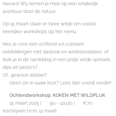
nieuws! Wij nemen je mee op een smakelijk
avontuur door de natuur.
Op 15 maart staan er twee wilde (en vooral
heerlijke) workshops op het menu.
Kies je voor een ochtend vol culinaire
ontdekkingen met daslook en winterpostelein, of
duik je in de namiddag in een potje wilde spreads,
dips en pesto's?
Of… gewoon allebei?
🍽️ Geen zin in saaie kost? Lees dan vooral verder!
🌱
Ochtendworkshop: KOKEN MET WILDPLUK
📅 15 maart 2025 | 🕘 9u - 12u30 | 💰 €70📌
Inschrijven t.e.m. 12 maart