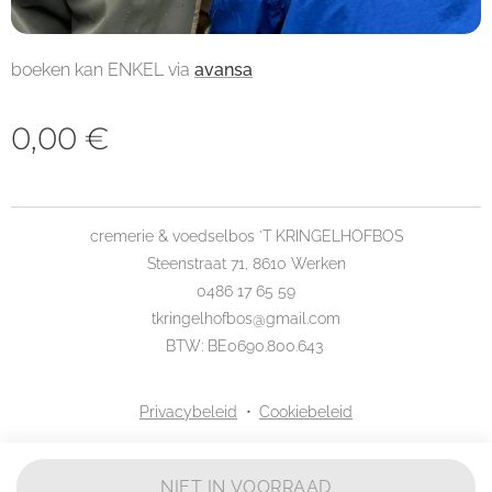
boeken kan ENKEL via
avansa
0,00
€
cremerie & voedselbos 'T KRINGELHOFBOS
Steenstraat 71, 8610 Werken
0486 17 65 59
tkringelhofbos@gmail.com
BTW: BE0690.800.643
Privacybeleid
Cookiebeleid
NIET IN VOORRAAD