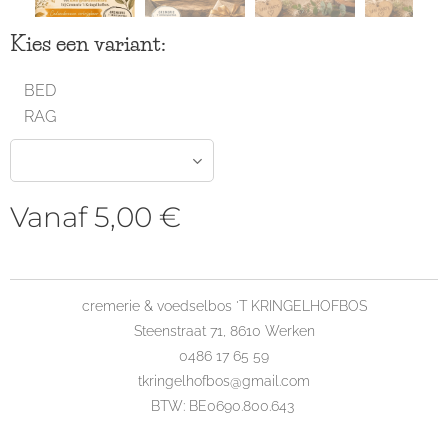
Kies een variant:
BED
RAG
Vanaf
5,00
€
cremerie & voedselbos 'T KRINGELHOFBOS
Steenstraat 71, 8610 Werken
0486 17 65 59
tkringelhofbos@gmail.com
BTW: BE0690.800.643