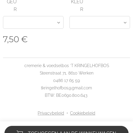
GEU
KLEU
R
R
7,50
€
cremerie & voedselbos 'T KRINGELHOFBOS
Steenstraat 71, 8610 Werken
0486 17 65 59
tkringelhofbos@gmail.com
BTW: BE0690.800.643
Privacybeleid
Cookiebeleid