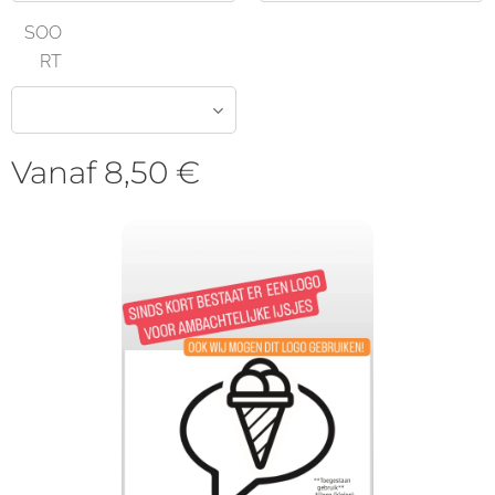
SOO
RT
Vanaf
8,50
€